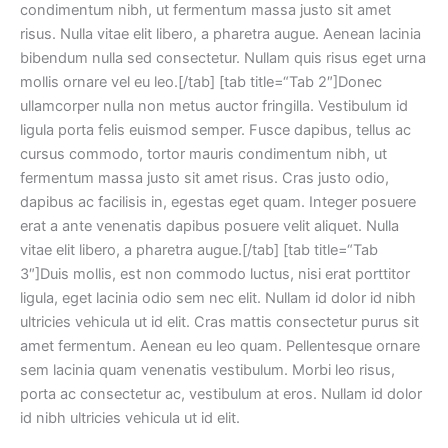
condimentum nibh, ut fermentum massa justo sit amet
risus. Nulla vitae elit libero, a pharetra augue. Aenean lacinia
bibendum nulla sed consectetur. Nullam quis risus eget urna
mollis ornare vel eu leo.[/tab] [tab title=“Tab 2″]Donec
ullamcorper nulla non metus auctor fringilla. Vestibulum id
ligula porta felis euismod semper. Fusce dapibus, tellus ac
cursus commodo, tortor mauris condimentum nibh, ut
fermentum massa justo sit amet risus. Cras justo odio,
dapibus ac facilisis in, egestas eget quam. Integer posuere
erat a ante venenatis dapibus posuere velit aliquet. Nulla
vitae elit libero, a pharetra augue.[/tab] [tab title=“Tab
3″]Duis mollis, est non commodo luctus, nisi erat porttitor
ligula, eget lacinia odio sem nec elit. Nullam id dolor id nibh
ultricies vehicula ut id elit. Cras mattis consectetur purus sit
amet fermentum. Aenean eu leo quam. Pellentesque ornare
sem lacinia quam venenatis vestibulum. Morbi leo risus,
porta ac consectetur ac, vestibulum at eros. Nullam id dolor
id nibh ultricies vehicula ut id elit.