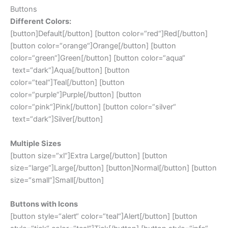
Buttons
Different Colors:
[button]Default[/button] [button color=“red“]Red[/button]
[button color=“orange“]Orange[/button] [button
color=“green“]Green[/button] [button color=“aqua“
text=“dark“]Aqua[/button] [button
color=“teal“]Teal[/button] [button
color=“purple“]Purple[/button] [button
color=“pink“]Pink[/button] [button color=“silver“
text=“dark“]Silver[/button]
Multiple Sizes
[button size=“xl“]Extra Large[/button] [button
size=“large“]Large[/button] [button]Normal[/button] [button
size=“small“]Small[/button]
Buttons with Icons
[button style=“alert“ color=“teal“]Alert[/button] [button