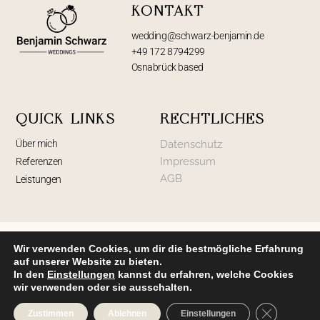
KONTAKT
wedding@schwarz-benjamin.de
+49 172 8794299
Osnabrück based
QUICK LINKS
RECHTLICHES
Über mich
Datenschutz
Impressum
Referenzen
AGB
Leistungen
© Benjamin Schwarz Weddings | All Rights Reserved 2025
Wir verwenden Cookies, um dir die bestmögliche Erfahrung
auf unserer Website zu bieten.
Design und Umsetzung:
Jana Rickelt
In den
Einstellungen
kannst du erfahren, welche Cookies
wir verwenden oder sie ausschalten.
GDPR Cooki
Zustimmen
Ablehnen
Einstellungen