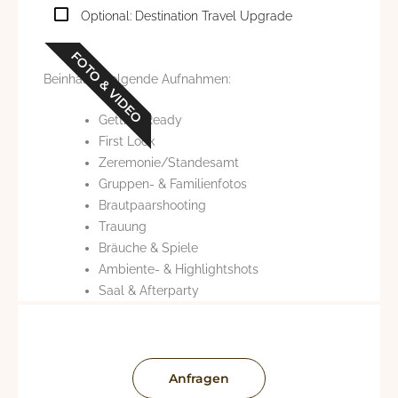
Optional: Destination Travel Upgrade
FOTO & VIDEO
Beinhaltet folgende Aufnahmen:
Getting Ready
First Look
Zeremonie/Standesamt
Gruppen- & Familienfotos
Brautpaarshooting
Trauung
Bräuche & Spiele
Ambiente- & Highlightshots
Saal & Afterparty
Anfragen